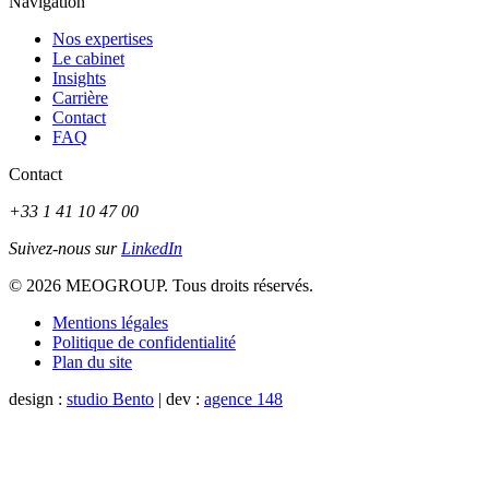
Navigation
Nos expertises
Le cabinet
Insights
Carrière
Contact
FAQ
Contact
+33 1 41 10 47 00
Suivez-nous sur
LinkedIn
© 2026 MEOGROUP. Tous droits réservés.
Mentions légales
Politique de confidentialité
Plan du site
design :
studio Bento
| dev :
agence 148