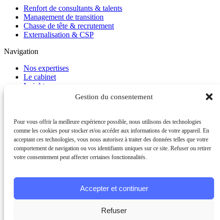
Renfort de consultants & talents
Management de transition
Chasse de tête & recrutement
Externalisation & CSP
Navigation
Nos expertises
Le cabinet
Insights
Carrière
Gestion du consentement
Contact
FAQ
Pour vous offrir la meilleure expérience possible, nous utilisons des technologies
Contact
comme les cookies pour stocker et/ou accéder aux informations de votre appareil. En
acceptant ces technologies, vous nous autorisez à traiter des données telles que votre
+33 1 41 10 47 00
comportement de navigation ou vos identifiants uniques sur ce site. Refuser ou retirer
votre consentement peut affecter certaines fonctionnalités.
Suivez-nous sur
LinkedIn
© 2026 MEOGROUP. Tous droits réservés.
Accepter et continuer
Mentions légales
Politique de confidentialité
Refuser
Plan du site