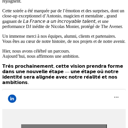
rejoignent.
Cette soirée a été marquée par de l’émotion et des surprises, dont un
close-up exceptionnel d’Antonio, magicien et mentaliste , grand
gagnant de 𝘓𝘢 𝘍𝘳𝘢𝘯𝘤𝘦 𝘢 𝘶𝘯 𝘪𝘯𝘤𝘳𝘰𝘺𝘢𝘣𝘭𝘦 𝘵𝘢𝘭𝘦𝘯𝘵, et une
performance DJ inédite de Nicolas Monier, protégé de The Avener.
Un immense merci à nos équipes, alumni, clients et partenaires.
Vous êtes au cœur de notre histoire, de nos projets et de notre avenir.
Hier, nous avons célébré un parcours.
Aujourd’hui, nous affirmons une ambition.
𝗧𝗿𝗲̀𝘀 𝗽𝗿𝗼𝗰𝗵𝗮𝗶𝗻𝗲𝗺𝗲𝗻𝘁, 𝗰𝗲𝘁𝘁𝗲 𝘃𝗶𝘀𝗶𝗼𝗻 𝗽𝗿𝗲𝗻𝗱𝗿𝗮 𝗳𝗼𝗿𝗺𝗲
𝗱𝗮𝗻𝘀 𝘂𝗻𝗲 𝗻𝗼𝘂𝘃𝗲𝗹𝗹𝗲 𝗲́𝘁𝗮𝗽𝗲 — 𝘂𝗻𝗲 𝗲́𝘁𝗮𝗽𝗲 𝗼𝘂̀ 𝗻𝗼𝘁𝗿𝗲
𝗶𝗱𝗲𝗻𝘁𝗶𝘁𝗲́ 𝘀𝗲𝗿𝗮 𝗮𝗹𝗶𝗴𝗻𝗲́𝗲 𝗮𝘃𝗲𝗰 𝗻𝗼𝘁𝗿𝗲 𝗿𝗲́𝗮𝗹𝗶𝘁𝗲́ 𝗲𝘁 𝗻𝗼𝘀
𝗮𝗺𝗯𝗶𝘁𝗶𝗼𝗻𝘀.