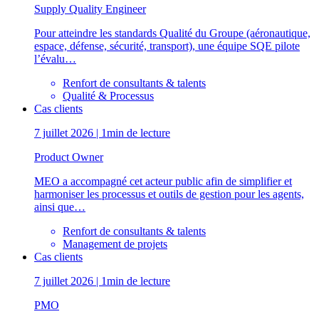
Supply Quality Engineer
Pour atteindre les standards Qualité du Groupe (aéronautique,
espace, défense, sécurité, transport), une équipe SQE pilote
l’évalu…
Renfort de consultants & talents
Qualité & Processus
Cas clients
7 juillet 2026 | 1min de lecture
Product Owner
MEO a accompagné cet acteur public afin de simplifier et
harmoniser les processus et outils de gestion pour les agents,
ainsi que…
Renfort de consultants & talents
Management de projets
Cas clients
7 juillet 2026 | 1min de lecture
PMO