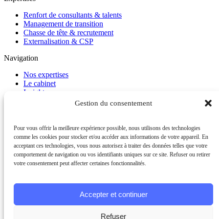
Renfort de consultants & talents
Management de transition
Chasse de tête & recrutement
Externalisation & CSP
Navigation
Nos expertises
Le cabinet
Insights
Carrière
Gestion du consentement
Contact
FAQ
Pour vous offrir la meilleure expérience possible, nous utilisons des technologies
Contact
comme les cookies pour stocker et/ou accéder aux informations de votre appareil. En
acceptant ces technologies, vous nous autorisez à traiter des données telles que votre
+33 1 41 10 47 00
comportement de navigation ou vos identifiants uniques sur ce site. Refuser ou retirer
votre consentement peut affecter certaines fonctionnalités.
Suivez-nous sur
LinkedIn
© 2026 MEOGROUP. Tous droits réservés.
Accepter et continuer
Mentions légales
Politique de confidentialité
Refuser