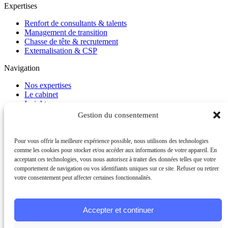
Expertises
Renfort de consultants & talents
Management de transition
Chasse de tête & recrutement
Externalisation & CSP
Navigation
Nos expertises
Le cabinet
Insights
Carrière
Gestion du consentement
Contact
FAQ
Pour vous offrir la meilleure expérience possible, nous utilisons des technologies
Contact
comme les cookies pour stocker et/ou accéder aux informations de votre appareil. En
acceptant ces technologies, vous nous autorisez à traiter des données telles que votre
+33 1 41 10 47 00
comportement de navigation ou vos identifiants uniques sur ce site. Refuser ou retirer
votre consentement peut affecter certaines fonctionnalités.
Suivez-nous sur
LinkedIn
© 2026 MEOGROUP. Tous droits réservés.
Accepter et continuer
Mentions légales
Politique de confidentialité