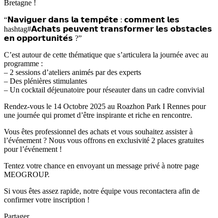
Bretagne !
“𝗡𝗮𝘃𝗶𝗴𝘂𝗲𝗿 𝗱𝗮𝗻𝘀 𝗹𝗮 𝘁𝗲𝗺𝗽𝗲̂𝘁𝗲 : 𝗰𝗼𝗺𝗺𝗲𝗻𝘁 𝗹𝗲𝘀
hashtag#𝗔𝗰𝗵𝗮𝘁𝘀 𝗽𝗲𝘂𝘃𝗲𝗻𝘁 𝘁𝗿𝗮𝗻𝘀𝗳𝗼𝗿𝗺𝗲𝗿 𝗹𝗲𝘀 𝗼𝗯𝘀𝘁𝗮𝗰𝗹𝗲𝘀
𝗲𝗻 𝗼𝗽𝗽𝗼𝗿𝘁𝘂𝗻𝗶𝘁𝗲́𝘀 ?”
C’est autour de cette thématique que s’articulera la journée avec au
programme :
– 2 sessions d’ateliers animés par des experts
– Des plénières stimulantes
– Un cocktail déjeunatoire pour réseauter dans un cadre convivial
Rendez-vous le 14 Octobre 2025 au Roazhon Park I Rennes pour
une journée qui promet d’être inspirante et riche en rencontre.
Vous êtes professionnel des achats et vous souhaitez assister à
l’événement ? Nous vous offrons en exclusivité 2 places gratuites
pour l’événement !
Tentez votre chance en envoyant un message privé à notre page
MEOGROUP.
Si vous êtes assez rapide, notre équipe vous recontactera afin de
confirmer votre inscription !
Partager